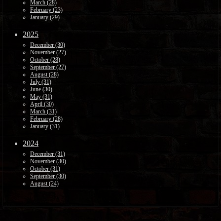
March (28)
February (23)
January (29)
2025
December (30)
November (27)
October (28)
September (27)
August (28)
July (31)
June (30)
May (31)
April (30)
March (31)
February (28)
January (31)
2024
December (31)
November (30)
October (31)
September (30)
August (24)