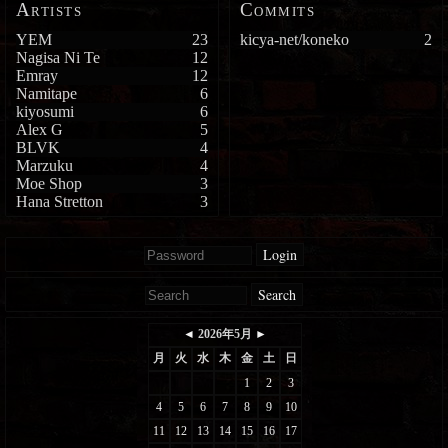
Artists
Commits
YEM
23
kicya-net/koneko
2
Nagisa Ni Te
12
Emray
12
Namitape
6
kiyosumi
6
Alex G
5
BLVK
4
Marzuku
4
Moe Shop
3
Hana Stretton
3
Login
Search